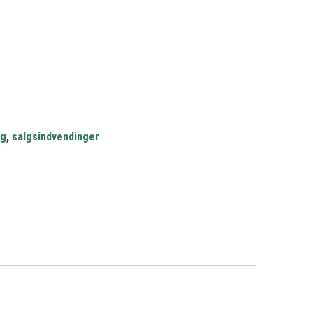
lg
,
salgsindvendinger