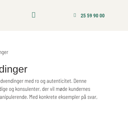
25 59 90 00
nger
dinger
ndvendinger med ro og autenticitet. Denne
ndige og konsulenter, der vil møde kundernes
manipulerende. Med konkrete eksempler på svar,