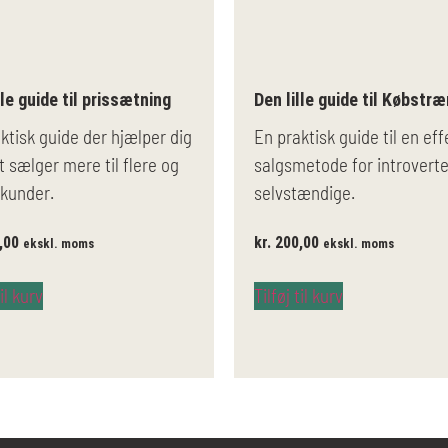
lle guide til prissætning
Den lille guide til Købstr
ktisk guide der hjælper dig
En praktisk guide til en eff
 sælger mere til flere og
salgsmetode for introvert
 kunder.
selvstændige.
,00
kr.
200,00
ekskl. moms
ekskl. moms
til kurv
Tilføj til kurv