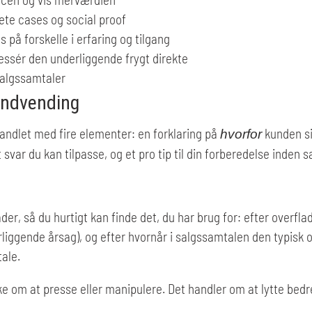
ete cases og social proof
s på forskelle i erfaring og tilgang
ressér den underliggende frygt direkte
salgssamtaler
indvending
andlet med fire elementer: en forklaring på
kunden si
hvorfor
var du kan tilpasse, og et pro tip til din forberedelse inden 
der, så du hurtigt kan finde det, du har brug for: efter overfl
iggende årsag), og efter hvornår i salgssamtalen den typisk ops
ale.
ke om at presse eller manipulere. Det handler om at lytte bed