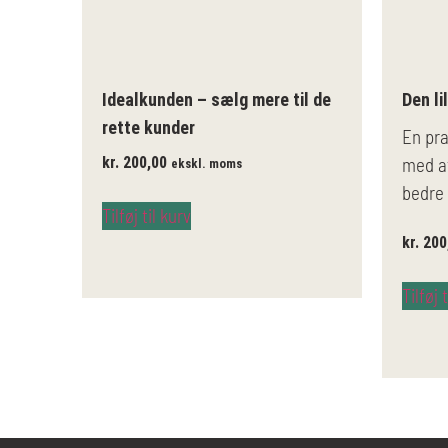
Idealkunden – sælg mere til de
Den li
rette kunder
En pra
kr.
200,00
med at
ekskl. moms
bedre
Tilføj til kurv
kr.
200
Tilføj 