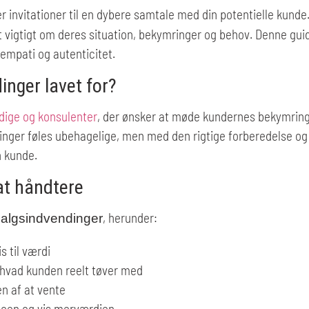
r invitationer til en dybere samtale med din potentielle kunde. N
et vigtigt om deres situation, bekymringer og behov. Denne guid
empati og autenticitet.
inger lavet for?
dige og konsulenter
, der ønsker at møde kundernes bekymringe
inger føles ubehagelige, men med den rigtige forberedelse o
n kunde.
at håndtere
, herunder:
salgsindvendinger
is til værdi
f hvad kunden reelt tøver med
en af at vente
ncen og vis merværdien