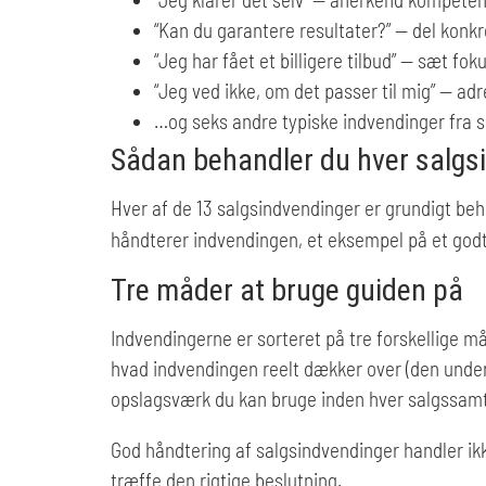
“Kan du garantere resultater?” — del konkr
“Jeg har fået et billigere tilbud” — sæt foku
“Jeg ved ikke, om det passer til mig” — ad
…og seks andre typiske indvendinger fra 
Sådan behandler du hver salgs
Hver af de 13 salgsindvendinger er grundigt beh
håndterer indvendingen, et eksempel på et godt s
Tre måder at bruge guiden på
Indvendingerne er sorteret på tre forskellige må
hvad indvendingen reelt dækker over (den underl
opslagsværk du kan bruge inden hver salgssamt
God håndtering af salgsindvendinger handler ik
træffe den rigtige beslutning.