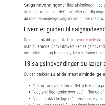
er ikke afvisninger — de e
Salgsindvendinger
skal lige tænke over det”, fortæller det dig nog
de mest almindelige salgsindvendinger med ro, 
Hvem er guiden til salgsindvend
Guiden er skabt specifikt til
introverte selvstæn
manipulerende. Som introvert kan salgsindvend
autenticitet — og faktisk styrke relationen til di
13 salgsindvendinger du lærer 
Guiden dækker
13 af de mest almindelige 
“Det er for dyrt” — lær at flytte fokus fra pr
“Jeg skal lige tænke over det” — find ud a
“Jeg har ikke tid lige nu” — vis konsekvens
“Jeg klarer det selv” — anerkend kompete