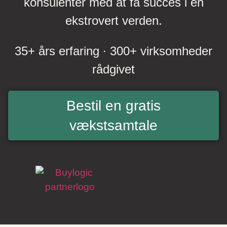
konsulenter med at få succes i en
ekstrovert verden.
35+ års erfaring ∙ 300+ virksomheder
rådgivet
Bestil en gratis
vækstsamtale