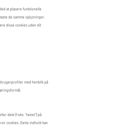
Ved at placere funktionelle
dtaste de samme oplysninger,
cere disse cookies uden dit
e brugerprofiler med henblik på
øringsformål.
ler dele (f.eks. "tweet") på
rer cookies. Dette indhold kan