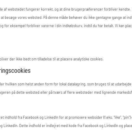
ele af webstedet fungerer korrekt, og at dine brugerpræferencer forbliver kendte. 
dig at besøge vores websted. På denne måde behøver du ikke gentagne gange at in
 for eksempel forbliver varerne i din indkøbskurv, indtil du har betalt. Vi kan pla
liver der ikke bedt om tilladelse til at placere analytiske cookies.
ringscookies
ler hvilken som helst anden form for lokal datalagring, som bruges til at udarbejd
rugeren på dette websted eller på tværs af flere websteder med lignende markedsf
t indhold fra Facebook og LinkedIn for at promovere websider (f.eks. "like", "pin") el
 LinkedIn. Dette indhold er indlejret med kode fra Facebook og LinkedIn og place