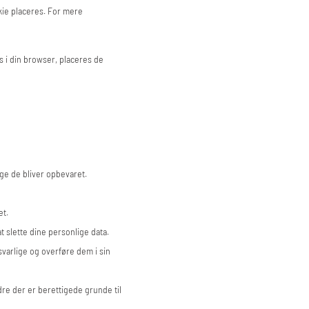
kie placeres. For mere
s i din browser, placeres de
nge de bliver opbevaret.
et.
at slette dine personlige data.
svarlige og overføre dem i sin
dre der er berettigede grunde til