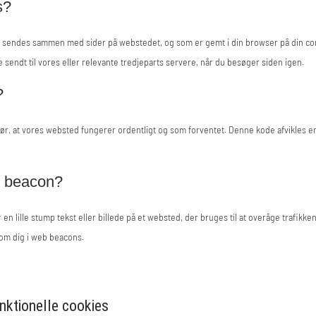
s?
, der sendes sammen med sider på webstedet, og som er gemt i din browser på din c
e sendt til vores eller relevante tredjeparts servere, når du besøger siden igen.
?
gør, at vores websted fungerer ordentligt og som forventet. Denne kode afvikles en
b beacon?
r en lille stump tekst eller billede på et websted, der bruges til at overåge trafikk
 om dig i web beacons.
unktionelle cookies