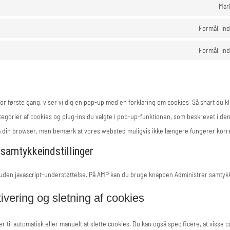
Mar
Formål, in
Formål, in
r første gang, viser vi dig en pop-up med en forklaring om cookies. Så snart du k
tegorier af cookies og plug-ins du valgte i pop-up-funktionen, som beskrevet i den
via din browser, men bemærk at vores websted muligvis ikke længere fungerer korr
 samtykkeindstillinger
 uden javascript-understøttelse. På AMP kan du bruge knappen Administrer samtyk
tivering og sletning af cookies
 til automatisk eller manuelt at slette cookies. Du kan også specificere, at visse c