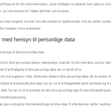
tillingerne for din internetbrowser, så du modtager en besked, hver gang en coo
r, se instruktionerne i Hjælp-afsnittet i din browser.
s ikke fungerer korrekt, hvis alle cookies er deaktiverede. Hvis du sletter cookie
 atter besøger vores websteder.
r med hensyn til personlige data
 hensyn til dine personlige data:
, hvorfor dine personlige data er nødvendige, hvad der vil ske med dem, og hvor læ
ret til at få adgang til dine personlige data, der er kendt af os.
r ret til at supplere, rette, slette eller blokere dine personlige data, når du ønsker d
mtykke til at behandle dine data, har du ret til at tilbagekalde dette samtykke og til 
ne data: Du har ret til at anmode om alle dine personlige data fra den Behandlingsan
ehandlingsansvarlig.
 kan gøre indsigelse mod behandlingen af ​​dine data. Vi efterkommer dette, medmin