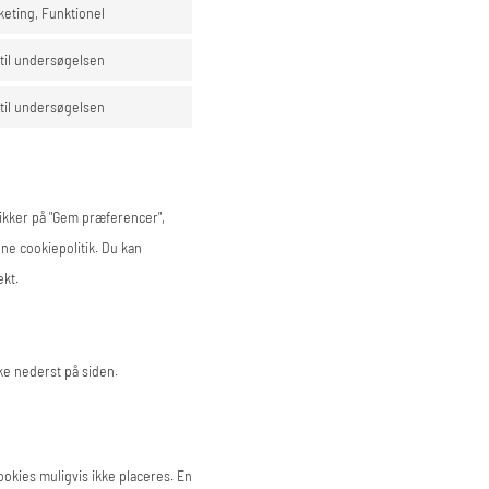
keting, Funktionel
dtil undersøgelsen
dtil undersøgelsen
likker på "Gem præferencer",
ne cookiepolitik. Du kan
ekt.
ke nederst på siden.
ookies muligvis ikke placeres. En