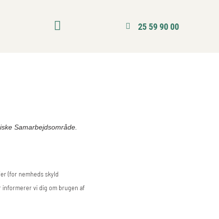
25 59 90 00
omiske Samarbejdsområde.
ier (for nemheds skyld
informerer vi dig om brugen af ​​