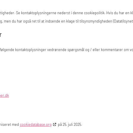
ttigheder. Se kontaktoplysningerne nederst i denne cookiepolitik. Hvis du har en k
dig, men du har også ret til at indsende en klage til tilsynsmyndigheden (Datatilsynet
r
f følgende kontaktoplysninger vedrørende spørgsmål og / eller kommentarer om vo
ber.dk
oniseret med
cookiedatabase.org
på 25. juli 2025.