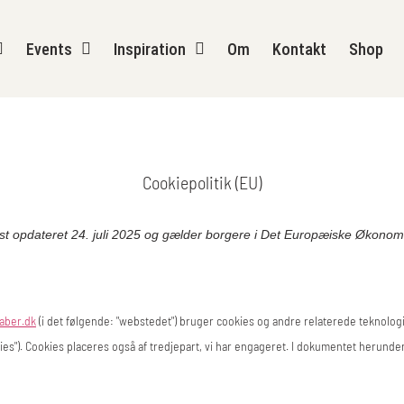
Events
Inspiration
Om
Kontakt
Shop
Cookiepolitik (EU)
idst opdateret 24. juli 2025 og gælder borgere i Det Europæiske Økon
kaber.dk
(i det følgende: "webstedet") bruger cookies og andre relaterede teknolog
es"). Cookies placeres også af tredjepart, vi har engageret. I dokumentet herunder 