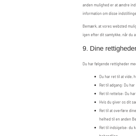
anden mulighed er at ændre inds
information om disse indstillinge
Bemærk, at vores websted muligvi
igen efter dit samtykke, når du
9. Dine rettighede
Du har følgende rettigheder med
Du har ret til at vide
Ret til adgang: Du har 
Ret til rettelse: Du ha
Hvis du giver os dit sa
Ret til at overføre di
helhed til en anden B
Ret til indsigelse: du
behandling.