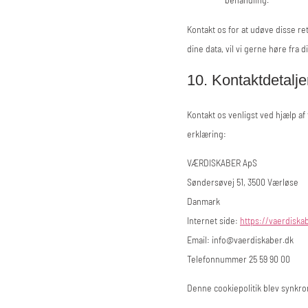
Kontakt os for at udøve disse re
dine data, vil vi gerne høre fra 
10. Kontaktdetalje
Kontakt os venligst ved hjælp a
erklæring:
VÆRDISKABER ApS
Søndersøvej 51, 3500 Værløse
Danmark
Internet side:
https://vaerdiska
Email:
info@
vaerdiskaber.dk
Telefonnummer 25 59 90 00
Denne cookiepolitik blev synkr