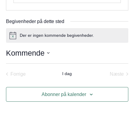
Begivenheder på dette sted
Der er ingen kommende begivenheder.
Notice
Kommende
Vælg
dato.
Begivenheder
I dag
Begi
Forrige
Næste
Abonner på kalender