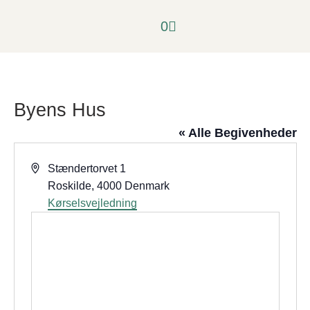
content
0
Byens Hus
« Alle Begivenheder
Adresse
Stændertorvet 1
Roskilde
,
4000
Denmark
Kørselsvejledning