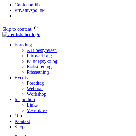
Cookiepolitik
Privatlivspolitik
Skip to content
Foredrag
AI i bestyrelsen
Introvert salg
Kundepsykologi
Købstræning
Prissætning
Events
Foredrag
Webinar
Workshop
Inspiration
Links
Værdibrev
Om
Kontakt
Shop