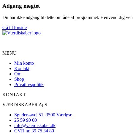
Adgang nægtet
Du har ikke adgang til dette område af programmet. Henvend dig venlig
Gå til forside
Vi har siden 2001 hjulpet mere end 300 selvstændige og konsulenter 
MENU
Min konto
Kontakt
Om
Shop
Privatlivspolitik
KONTAKT
VÆRDISKABER ApS
Søndersøvej 51, 3500 Værløse
25 59 90 00
info@vaerdiskaber.dk
CVR nr. 39 75 34 80