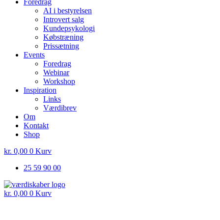
Foredrag
AI i bestyrelsen
Introvert salg
Kundepsykologi
Købstræning
Prissætning
Events
Foredrag
Webinar
Workshop
Inspiration
Links
Værdibrev
Om
Kontakt
Shop
kr.
0,00
0
Kurv
25 59 90 00
kr.
0,00
0
Kurv