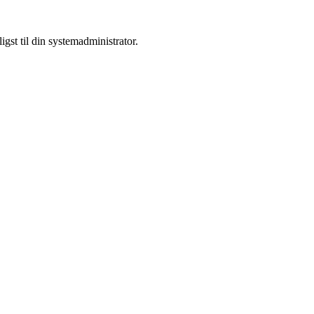
st til din systemadministrator.
med at opbygge og udvikle en profitabel forretning omkring deres unikk