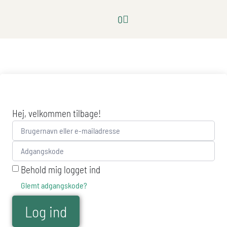
content
0
Hej, velkommen tilbage!
Behold mig logget ind
Glemt adgangskode?
Log ind